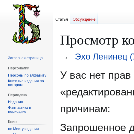
Статья
Обсуждение
Просмотр ко
←
Эхо Ленинец 
Заглавная страница
Персоналии
Перейти
Перейти
У вас нет пра
Персоны по алфавиту
к
к
Книжные издания по
навигации
поиску
авторам
«редактирован
Периодика
Издания
причинам:
Фантастика в
периодике
Книги
Запрошенное д
по Месту издания