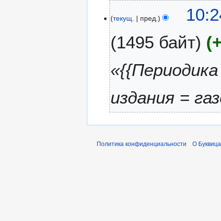
0
10:2
1
текущ.
пред.
7
1495 байт
«{{Периодика
издания = га
Политика конфиденциальности
О Буквица