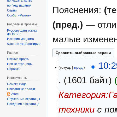
по Издательству
по Году издания
Пояснения:
(т
Серии
Особо: «Рамка»
(пред.)
— отли
Разделы и Проекты
Русская фантастика
до 1917 г.
малые изменен
История Фэндома
Фантастика Башкирии
Разное
Свежие правки
1
10:2
Новые страницы
текущ.
пред.
1
Справка
ф
1601 байт
Инструменты
е
Ссылки сюда
в
Связанные правки
р
Категория:Г
Atom
а
Служебные страницы
л
Сведения о странице
техники
с по
я
2