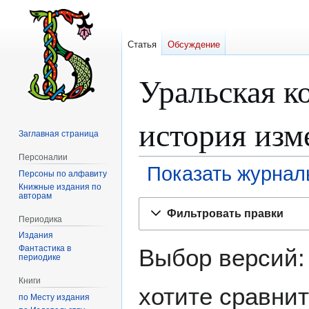
Статья
Обсуждение
Уральская к
история изм
Заглавная страница
Персоналии
Показать журнал
Персоны по алфавиту
Книжные издания по
авторам
Перейти
Перейти
Фильтровать правки
к
к
Периодика
навигации
поиску
Издания
Фантастика в
Выбор версий:
периодике
Книги
хотите сравнит
по Месту издания