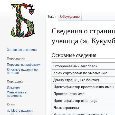
Текст
Обсуждение
Сведения о страниц
ученица (ж. Кукумб
Заглавная страница
Основные сведения
Перейти
Перейти
Персоналии
к
к
Персоны по алфавиту
навигации
поиску
Отображаемый заголовок
Книжные издания по
Ключ сортировки по умолчанию
авторам
Длина страницы (в байтах)
Периодика
Идентификатор пространства имён
Издания
Фантастика в
Пространство имён
периодике
Идентификатор страницы
Книги
Язык страницы
по Месту издания
Модель содержимого страницы