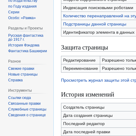
по Издательству
по Году издания
Индексация поисковыми роботами
Серии
Количество перенаправлений на эт
Особо: «Рамка»
Подстраницы данной страницы
Разделы и Проекты
Идентификатор элемента в данных
Русская фантастика
до 1917 г.
Защита страницы
История Фэндома
Фантастика Башкирии
Редактирование
Разрешено только
Разное
Переименование
Разрешено только
Свежие правки
Новые страницы
Просмотреть журнал защиты этой с
Справка
Инструменты
История изменений
Ссылки сюда
Связанные правки
Создатель страницы
Служебные страницы
Сведения о странице
Дата создания страницы
Последний редактор
Дата последней правки