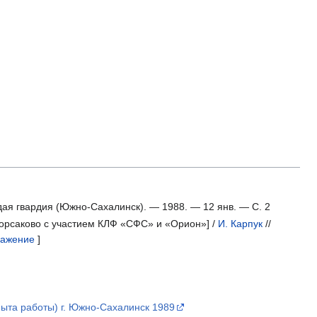
лодая гвардия (Южно-Сахалинск). — 1988. — 12 янв. — С. 2
Корсаково с участием КЛФ «СФС» и «Орион»] /
И. Карпук
//
ражение
]
та работы) г. Южно-Сахалинск 1989