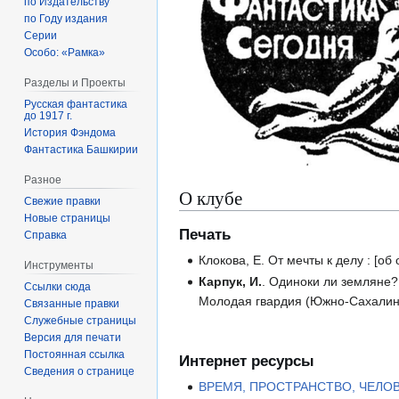
по Издательству
по Году издания
Серии
Особо: «Рамка»
Разделы и Проекты
Русская фантастика
до 1917 г.
История Фэндома
Фантастика Башкирии
Разное
О клубе
Свежие правки
Новые страницы
Печать
Справка
Клокова, Е. От мечты к делу : [о
Инструменты
Карпук, И.
. Одиноки ли земляне?
Ссылки сюда
Молодая гвардия (Южно-Сахалинс
Связанные правки
Служебные страницы
Версия для печати
Постоянная ссылка
Интернет ресурсы
Сведения о странице
ВРЕМЯ, ПРОСТРАНСТВО, ЧЕЛОВЕК 