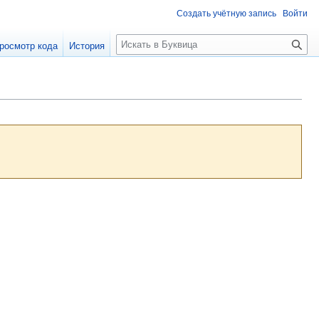
Создать учётную запись
Войти
П
росмотр кода
История
о
и
с
к