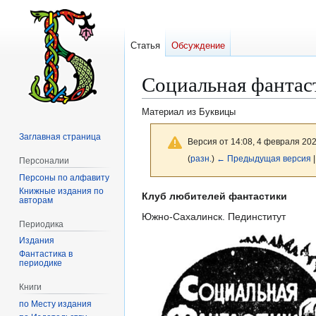
Статья
Обсуждение
Социальная фантас
Материал из Буквицы
Заглавная страница
Версия от 14:08, 4 февраля 20
(
разн.
)
← Предыдущая версия
|
Персоналии
Персоны по алфавиту
Книжные издания по
Перейти
Перейти
Клуб любителей фантастики
авторам
к
к
Южно-Сахалинск. Пединститут
Периодика
навигации
поиску
Издания
Фантастика в
периодике
Книги
по Месту издания