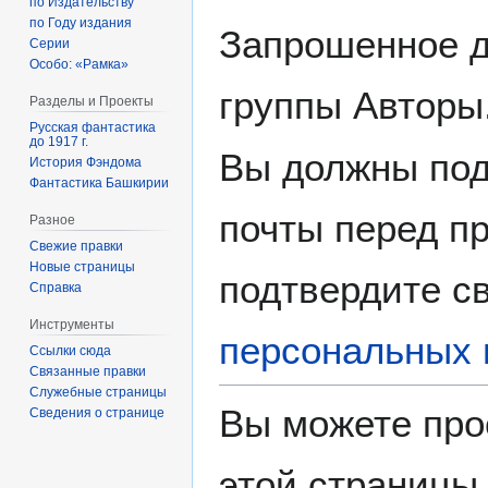
по Издательству
по Году издания
Запрошенное д
Серии
Особо: «Рамка»
группы Авторы
Разделы и Проекты
Русская фантастика
до 1917 г.
Вы должны под
История Фэндома
Фантастика Башкирии
почты перед пр
Разное
Свежие правки
Новые страницы
подтвердите св
Справка
Инструменты
персональных 
Ссылки сюда
Связанные правки
Служебные страницы
Вы можете про
Сведения о странице
этой страницы