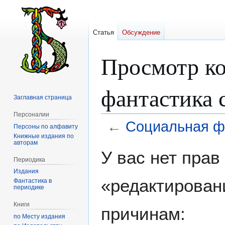
Статья
Обсуждение
Просмотр ко
фантастика 
Заглавная страница
Персоналии
←
Социальная фа
Персоны по алфавиту
Книжные издания по
авторам
Перейти
Перейти
У вас нет пра
к
к
Периодика
навигации
поиску
Издания
«редактирован
Фантастика в
периодике
Книги
причинам:
по Месту издания