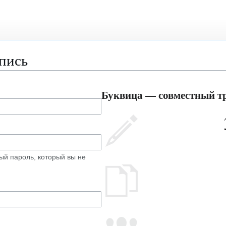
апись
Буквица — совместный тр
ый пароль, который вы не