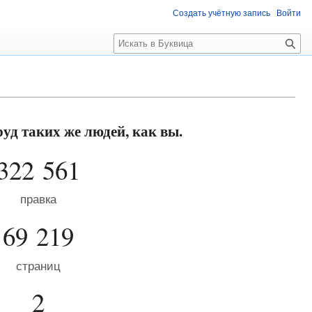
Создать учётную запись
Войти
П
о
и
с
к
уд таких же людей, как вы.
322 561
правка
69 219
страниц
2