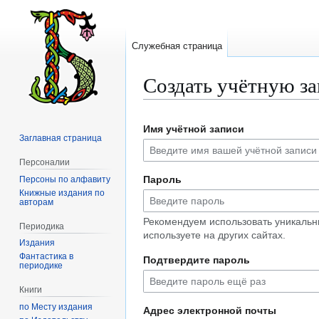
Служебная страница
Создать учётную з
Перейти
Перейти
Имя учётной записи
к
к
Заглавная страница
навигации
поиску
Персоналии
Пароль
Персоны по алфавиту
Книжные издания по
авторам
Рекомендуем использовать уникальн
Периодика
используете на других сайтах.
Издания
Фантастика в
Подтвердите пароль
периодике
Книги
по Месту издания
Адрес электронной почты