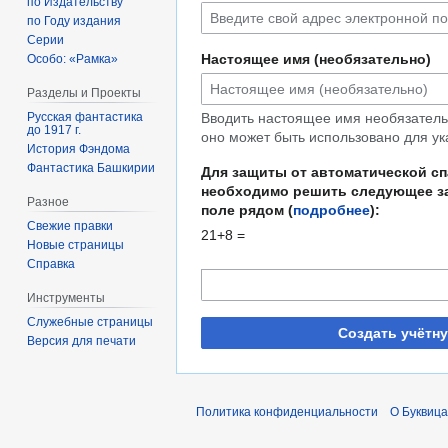
по Издательству
по Году издания
Серии
Настоящее имя (необязательно)
Особо: «Рамка»
Разделы и Проекты
Русская фантастика
Вводить настоящее имя необязательн
до 1917 г.
оно может быть использовано для ук
История Фэндома
Фантастика Башкирии
Для защиты от автоматической с
необходимо решить следующее за
Разное
поле рядом (
подробнее
):
Свежие правки
21+8 =
Новые страницы
Справка
Инструменты
Служебные страницы
Создать учётн
Версия для печати
Политика конфиденциальности
О Буквица