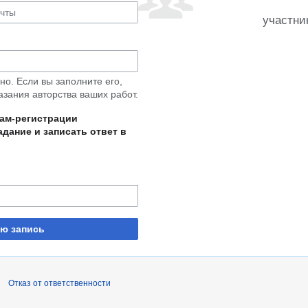
участни
о. Если вы заполните его,
азания авторства ваших работ.
пам-регистрации
дание и записать ответ в
ую запись
Отказ от ответственности