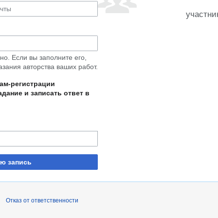
участни
о. Если вы заполните его,
азания авторства ваших работ.
пам-регистрации
дание и записать ответ в
ую запись
Отказ от ответственности