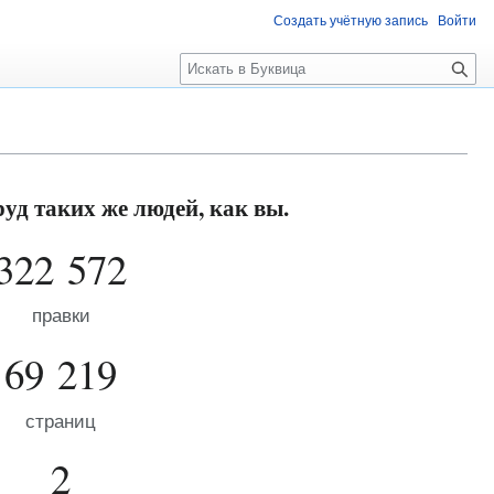
Создать учётную запись
Войти
П
о
и
с
к
уд таких же людей, как вы.
322 572
правки
69 219
страниц
2