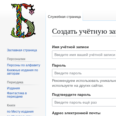
Служебная страница
Создать учётную з
Перейти
Перейти
Имя учётной записи
к
к
Заглавная страница
навигации
поиску
Персоналии
Пароль
Персоны по алфавиту
Книжные издания по
авторам
Рекомендуем использовать уникальн
Периодика
используете на других сайтах.
Издания
Фантастика в
Подтвердите пароль
периодике
Книги
по Месту издания
Адрес электронной почты