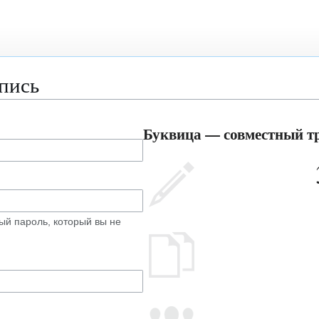
апись
Буквица — совместный тр
ый пароль, который вы не