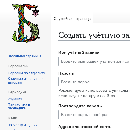
Служебная страница
Создать учётную з
Перейти
Перейти
Имя учётной записи
к
к
Заглавная страница
навигации
поиску
Персоналии
Пароль
Персоны по алфавиту
Книжные издания по
авторам
Рекомендуем использовать уникальн
Периодика
используете на других сайтах.
Издания
Фантастика в
Подтвердите пароль
периодике
Книги
по Месту издания
Адрес электронной почты