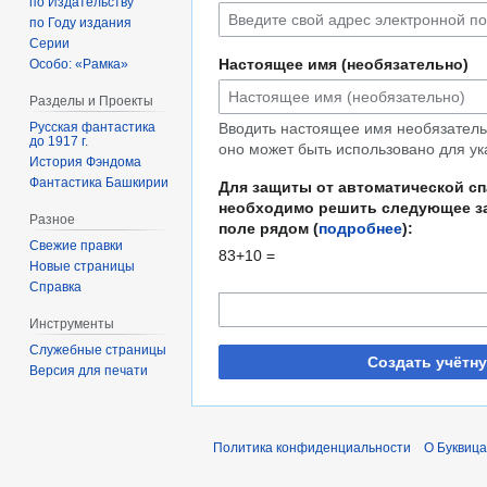
по Издательству
по Году издания
Серии
Настоящее имя (необязательно)
Особо: «Рамка»
Разделы и Проекты
Русская фантастика
Вводить настоящее имя необязательн
до 1917 г.
оно может быть использовано для ук
История Фэндома
Фантастика Башкирии
Для защиты от автоматической с
необходимо решить следующее за
Разное
поле рядом (
подробнее
):
Свежие правки
83+10 =
Новые страницы
Справка
Инструменты
Служебные страницы
Создать учётн
Версия для печати
Политика конфиденциальности
О Буквица