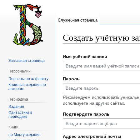
Служебная страница
Создать учётную з
Перейти
Перейти
Имя учётной записи
к
к
Заглавная страница
навигации
поиску
Персоналии
Пароль
Персоны по алфавиту
Книжные издания по
авторам
Рекомендуем использовать уникальн
Периодика
используете на других сайтах.
Издания
Фантастика в
Подтвердите пароль
периодике
Книги
по Месту издания
Адрес электронной почты