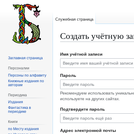
Служебная страница
Создать учётную з
Перейти
Перейти
Имя учётной записи
к
к
Заглавная страница
навигации
поиску
Персоналии
Пароль
Персоны по алфавиту
Книжные издания по
авторам
Рекомендуем использовать уникальн
Периодика
используете на других сайтах.
Издания
Фантастика в
Подтвердите пароль
периодике
Книги
по Месту издания
Адрес электронной почты