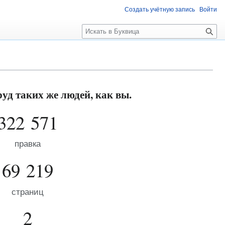
Создать учётную запись
Войти
П
о
и
с
к
уд таких же людей, как вы.
322 571
правка
69 219
страниц
2