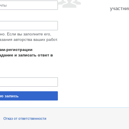
участни
о. Если вы заполните его,
азания авторства ваших работ.
пам-регистрации
дание и записать ответ в
ую запись
Отказ от ответственности