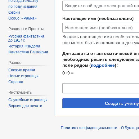
по Издательству
по Году издания
Серии
Настоящее имя (необязательно)
Особо: «Рамка»
Разделы и Проекты
Русская фантастика
Вводить настоящее имя необязательн
до 1917 г.
оно может быть использовано для ук
История Фэндома
Фантастика Башкирии
Для защиты от автоматической с
необходимо решить следующее за
Разное
поле рядом (
подробнее
):
Свежие правки
0+9 =
Новые страницы
Справка
Инструменты
Служебные страницы
Создать учётн
Версия для печати
Политика конфиденциальности
О Буквица