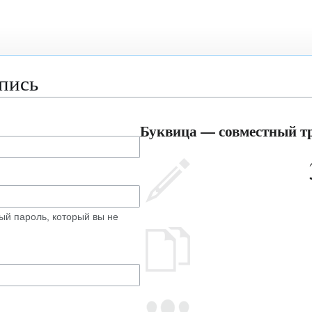
апись
Буквица — совместный тр
ый пароль, который вы не