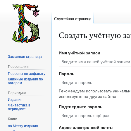
Служебная страница
Создать учётную з
Перейти
Перейти
Имя учётной записи
к
к
Заглавная страница
навигации
поиску
Персоналии
Пароль
Персоны по алфавиту
Книжные издания по
авторам
Рекомендуем использовать уникальн
Периодика
используете на других сайтах.
Издания
Фантастика в
Подтвердите пароль
периодике
Книги
по Месту издания
Адрес электронной почты