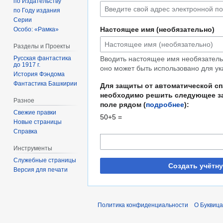
по Издательству
по Году издания
Серии
Настоящее имя (необязательно)
Особо: «Рамка»
Разделы и Проекты
Русская фантастика
Вводить настоящее имя необязательн
до 1917 г.
оно может быть использовано для ук
История Фэндома
Фантастика Башкирии
Для защиты от автоматической с
необходимо решить следующее за
Разное
поле рядом (
подробнее
):
Свежие правки
50+5 =
Новые страницы
Справка
Инструменты
Служебные страницы
Создать учётн
Версия для печати
Политика конфиденциальности
О Буквица