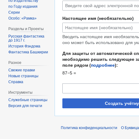
по Издательству
по Году издания
Серии
Настоящее имя (необязательно)
Особо: «Рамка»
Разделы и Проекты
Русская фантастика
Вводить настоящее имя необязательн
до 1917 г.
оно может быть использовано для ук
История Фэндома
Фантастика Башкирии
Для защиты от автоматической с
необходимо решить следующее за
Разное
поле рядом (
подробнее
):
Свежие правки
87−5 =
Новые страницы
Справка
Инструменты
Служебные страницы
Создать учётн
Версия для печати
Политика конфиденциальности
О Буквица