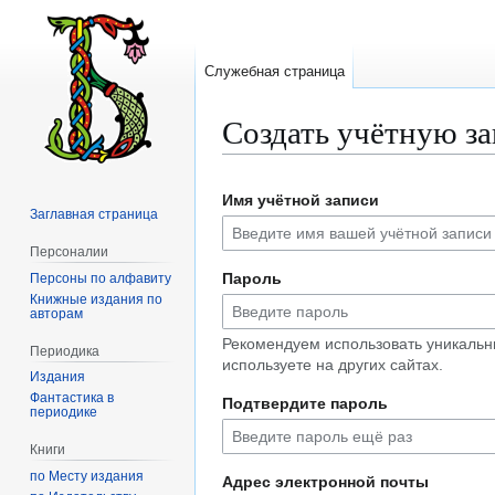
Служебная страница
Создать учётную з
Перейти
Перейти
Имя учётной записи
к
к
Заглавная страница
навигации
поиску
Персоналии
Пароль
Персоны по алфавиту
Книжные издания по
авторам
Рекомендуем использовать уникальн
Периодика
используете на других сайтах.
Издания
Фантастика в
Подтвердите пароль
периодике
Книги
по Месту издания
Адрес электронной почты