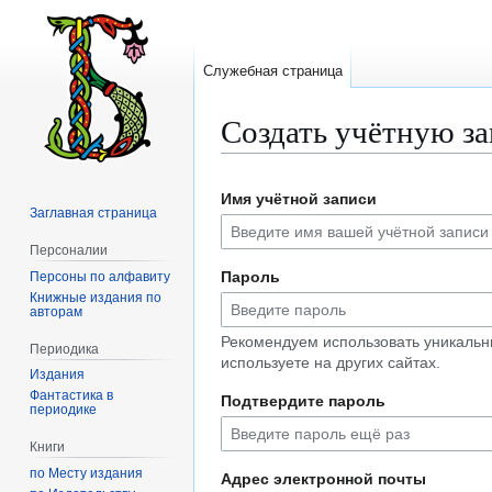
Служебная страница
Создать учётную з
Перейти
Перейти
Имя учётной записи
к
к
Заглавная страница
навигации
поиску
Персоналии
Пароль
Персоны по алфавиту
Книжные издания по
авторам
Рекомендуем использовать уникальн
Периодика
используете на других сайтах.
Издания
Фантастика в
Подтвердите пароль
периодике
Книги
по Месту издания
Адрес электронной почты