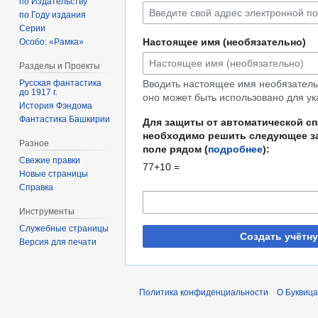
по Издательству
по Году издания
Серии
Настоящее имя (необязательно)
Особо: «Рамка»
Разделы и Проекты
Русская фантастика
Вводить настоящее имя необязательн
до 1917 г.
оно может быть использовано для ук
История Фэндома
Фантастика Башкирии
Для защиты от автоматической с
необходимо решить следующее за
Разное
поле рядом (
подробнее
):
Свежие правки
77+10 =
Новые страницы
Справка
Инструменты
Служебные страницы
Создать учётн
Версия для печати
Политика конфиденциальности
О Буквица