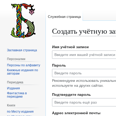
Служебная страница
Создать учётную з
Перейти
Перейти
Имя учётной записи
к
к
Заглавная страница
навигации
поиску
Персоналии
Пароль
Персоны по алфавиту
Книжные издания по
авторам
Рекомендуем использовать уникальн
Периодика
используете на других сайтах.
Издания
Фантастика в
Подтвердите пароль
периодике
Книги
по Месту издания
Адрес электронной почты