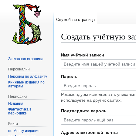
Служебная страница
Создать учётную з
Перейти
Перейти
Имя учётной записи
к
к
Заглавная страница
навигации
поиску
Персоналии
Пароль
Персоны по алфавиту
Книжные издания по
авторам
Рекомендуем использовать уникальн
Периодика
используете на других сайтах.
Издания
Фантастика в
Подтвердите пароль
периодике
Книги
по Месту издания
Адрес электронной почты