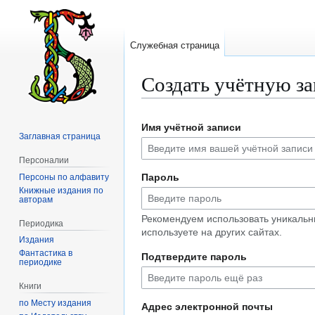
Служебная страница
Создать учётную з
Перейти
Перейти
Имя учётной записи
к
к
Заглавная страница
навигации
поиску
Персоналии
Пароль
Персоны по алфавиту
Книжные издания по
авторам
Рекомендуем использовать уникальн
Периодика
используете на других сайтах.
Издания
Фантастика в
Подтвердите пароль
периодике
Книги
по Месту издания
Адрес электронной почты