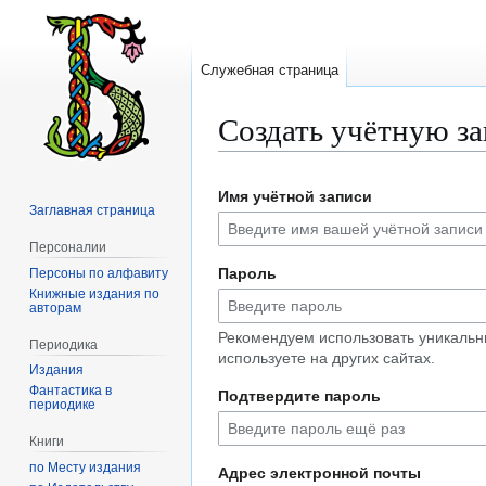
Служебная страница
Создать учётную з
Перейти
Перейти
Имя учётной записи
к
к
Заглавная страница
навигации
поиску
Персоналии
Пароль
Персоны по алфавиту
Книжные издания по
авторам
Рекомендуем использовать уникальн
Периодика
используете на других сайтах.
Издания
Фантастика в
Подтвердите пароль
периодике
Книги
по Месту издания
Адрес электронной почты