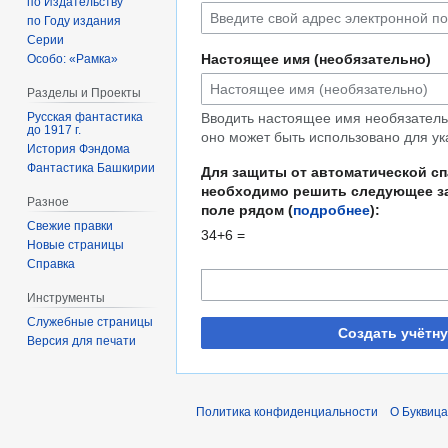
по Издательству
по Году издания
Серии
Настоящее имя (необязательно)
Особо: «Рамка»
Разделы и Проекты
Русская фантастика
Вводить настоящее имя необязательн
до 1917 г.
оно может быть использовано для ук
История Фэндома
Фантастика Башкирии
Для защиты от автоматической с
необходимо решить следующее за
Разное
поле рядом (
подробнее
):
Свежие правки
34+6 =
Новые страницы
Справка
Инструменты
Служебные страницы
Создать учётн
Версия для печати
Политика конфиденциальности
О Буквица