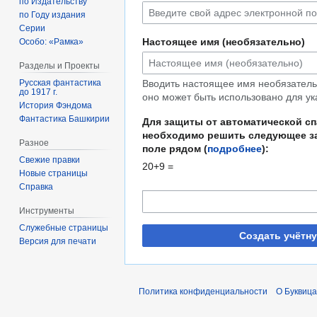
по Издательству
по Году издания
Серии
Настоящее имя (необязательно)
Особо: «Рамка»
Разделы и Проекты
Русская фантастика
Вводить настоящее имя необязательн
до 1917 г.
оно может быть использовано для ук
История Фэндома
Фантастика Башкирии
Для защиты от автоматической с
необходимо решить следующее за
Разное
поле рядом (
подробнее
):
Свежие правки
20+9 =
Новые страницы
Справка
Инструменты
Служебные страницы
Создать учётн
Версия для печати
Политика конфиденциальности
О Буквица