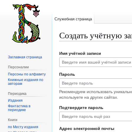
Служебная страница
Создать учётную з
Перейти
Перейти
Имя учётной записи
к
к
Заглавная страница
навигации
поиску
Персоналии
Пароль
Персоны по алфавиту
Книжные издания по
авторам
Рекомендуем использовать уникальн
Периодика
используете на других сайтах.
Издания
Фантастика в
Подтвердите пароль
периодике
Книги
по Месту издания
Адрес электронной почты