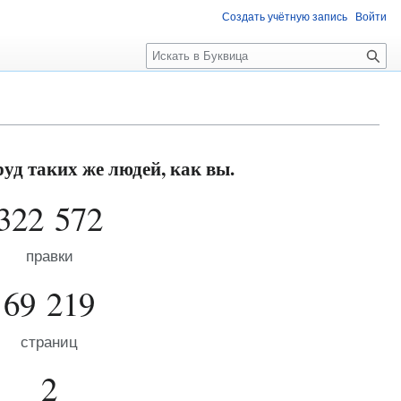
Создать учётную запись
Войти
П
о
и
с
к
уд таких же людей, как вы.
322 572
правки
69 219
страниц
2