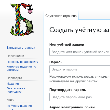
Служебная страница
Создать учётную з
Перейти
Перейти
Имя учётной записи
к
к
Заглавная страница
навигации
поиску
Персоналии
Пароль
Персоны по алфавиту
Книжные издания по
авторам
Рекомендуем использовать уникальн
Периодика
используете на других сайтах.
Издания
Фантастика в
Подтвердите пароль
периодике
Книги
по Месту издания
Адрес электронной почты