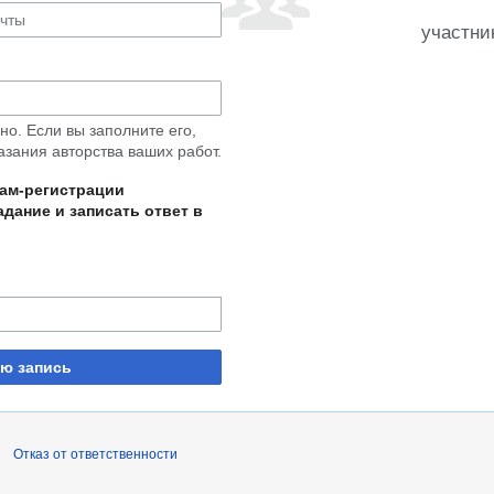
участни
о. Если вы заполните его,
азания авторства ваших работ.
пам-регистрации
дание и записать ответ в
ую запись
Отказ от ответственности