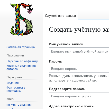
Служебная страница
Создать учётную з
Перейти
Перейти
Имя учётной записи
к
к
Заглавная страница
навигации
поиску
Персоналии
Пароль
Персоны по алфавиту
Книжные издания по
авторам
Рекомендуем использовать уникальн
Периодика
используете на других сайтах.
Издания
Фантастика в
Подтвердите пароль
периодике
Книги
по Месту издания
Адрес электронной почты