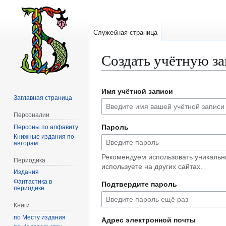
Служебная страница
Создать учётную з
Перейти
Перейти
Имя учётной записи
к
к
Заглавная страница
навигации
поиску
Персоналии
Пароль
Персоны по алфавиту
Книжные издания по
авторам
Рекомендуем использовать уникальн
Периодика
используете на других сайтах.
Издания
Фантастика в
Подтвердите пароль
периодике
Книги
по Месту издания
Адрес электронной почты