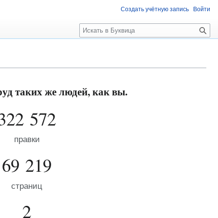
Создать учётную запись
Войти
П
о
и
с
к
уд таких же людей, как вы.
322 572
правки
69 219
страниц
2