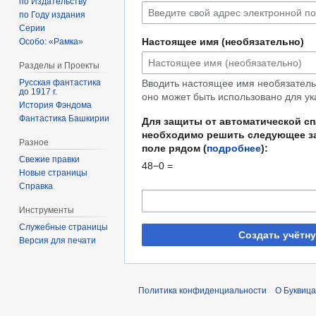
по Издательству
по Году издания
Серии
Настоящее имя (необязательно)
Особо: «Рамка»
Разделы и Проекты
Русская фантастика
Вводить настоящее имя необязательн
до 1917 г.
оно может быть использовано для ук
История Фэндома
Фантастика Башкирии
Для защиты от автоматической с
необходимо решить следующее за
Разное
поле рядом (
подробнее
):
Свежие правки
48−0 =
Новые страницы
Справка
Инструменты
Служебные страницы
Создать учётн
Версия для печати
Политика конфиденциальности
О Буквица