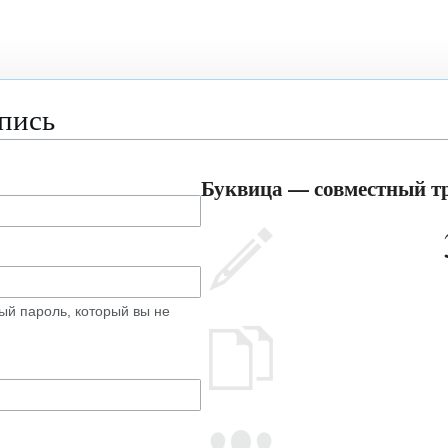
апись
Буквица — совместный тр
ый пароль, который вы не