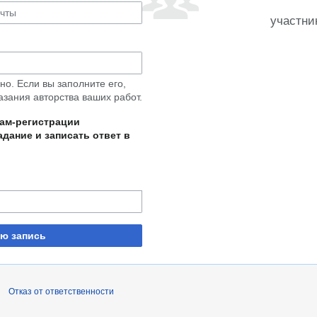
участни
о. Если вы заполните его,
азания авторства ваших работ.
пам-регистрации
дание и записать ответ в
ую запись
Отказ от ответственности