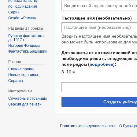
по Издательству
по Году издания
Серии
Настоящее имя (необязательно)
Особо: «Рамка»
Разделы и Проекты
Русская фантастика
Вводить настоящее имя необязательн
до 1917 г.
оно может быть использовано для ук
История Фэндома
Фантастика Башкирии
Для защиты от автоматической с
необходимо решить следующее за
Разное
поле рядом (
подробнее
):
Свежие правки
8−10 =
Новые страницы
Справка
Инструменты
Служебные страницы
Создать учётн
Версия для печати
Политика конфиденциальности
О Буквица