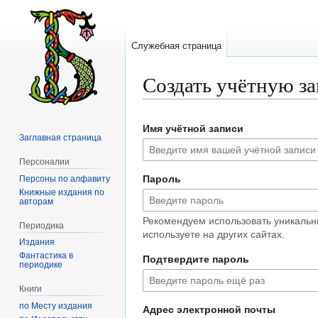
Служебная страница
Создать учётную з
Перейти
Перейти
Имя учётной записи
к
к
Заглавная страница
навигации
поиску
Персоналии
Пароль
Персоны по алфавиту
Книжные издания по
авторам
Рекомендуем использовать уникальн
Периодика
используете на других сайтах.
Издания
Фантастика в
Подтвердите пароль
периодике
Книги
по Месту издания
Адрес электронной почты