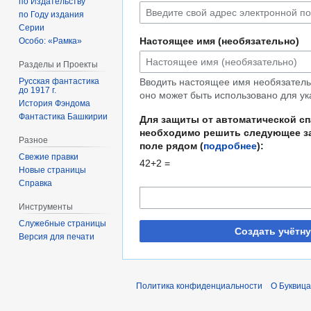
по Издательству
по Году издания
Серии
Настоящее имя (необязательно)
Особо: «Рамка»
Разделы и Проекты
Русская фантастика
Вводить настоящее имя необязательн
до 1917 г.
оно может быть использовано для ук
История Фэндома
Фантастика Башкирии
Для защиты от автоматической с
необходимо решить следующее за
Разное
поле рядом (
подробнее
):
Свежие правки
42+2 =
Новые страницы
Справка
Инструменты
Служебные страницы
Создать учётн
Версия для печати
Политика конфиденциальности
О Буквица