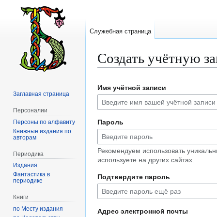
Служебная страница
Создать учётную з
Перейти
Перейти
Имя учётной записи
к
к
Заглавная страница
навигации
поиску
Персоналии
Пароль
Персоны по алфавиту
Книжные издания по
авторам
Рекомендуем использовать уникальн
Периодика
используете на других сайтах.
Издания
Фантастика в
Подтвердите пароль
периодике
Книги
по Месту издания
Адрес электронной почты