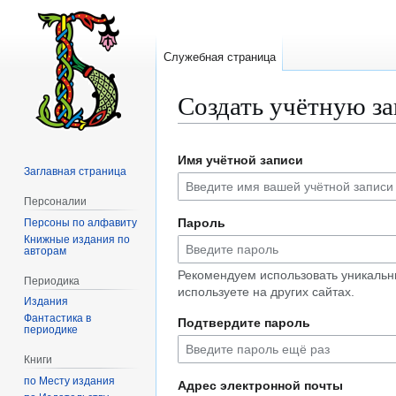
Служебная страница
Создать учётную з
Перейти
Перейти
Имя учётной записи
к
к
Заглавная страница
навигации
поиску
Персоналии
Пароль
Персоны по алфавиту
Книжные издания по
авторам
Рекомендуем использовать уникальн
Периодика
используете на других сайтах.
Издания
Фантастика в
Подтвердите пароль
периодике
Книги
по Месту издания
Адрес электронной почты