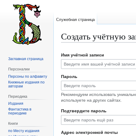
Служебная страница
Создать учётную з
Перейти
Перейти
Имя учётной записи
к
к
Заглавная страница
навигации
поиску
Персоналии
Пароль
Персоны по алфавиту
Книжные издания по
авторам
Рекомендуем использовать уникальн
Периодика
используете на других сайтах.
Издания
Фантастика в
Подтвердите пароль
периодике
Книги
по Месту издания
Адрес электронной почты