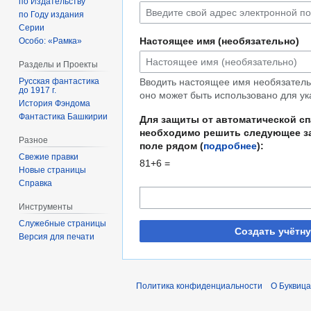
по Издательству
по Году издания
Серии
Настоящее имя (необязательно)
Особо: «Рамка»
Разделы и Проекты
Русская фантастика
Вводить настоящее имя необязательн
до 1917 г.
оно может быть использовано для ук
История Фэндома
Фантастика Башкирии
Для защиты от автоматической с
необходимо решить следующее за
Разное
поле рядом (
подробнее
):
Свежие правки
81+6 =
Новые страницы
Справка
Инструменты
Служебные страницы
Создать учётн
Версия для печати
Политика конфиденциальности
О Буквица