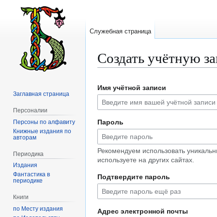
Служебная страница
Создать учётную з
Перейти
Перейти
Имя учётной записи
к
к
Заглавная страница
навигации
поиску
Персоналии
Пароль
Персоны по алфавиту
Книжные издания по
авторам
Рекомендуем использовать уникальн
Периодика
используете на других сайтах.
Издания
Фантастика в
Подтвердите пароль
периодике
Книги
по Месту издания
Адрес электронной почты