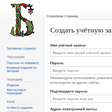
Служебная страница
Создать учётную з
Перейти
Перейти
Имя учётной записи
к
к
Заглавная страница
навигации
поиску
Персоналии
Пароль
Персоны по алфавиту
Книжные издания по
авторам
Рекомендуем использовать уникальн
Периодика
используете на других сайтах.
Издания
Фантастика в
Подтвердите пароль
периодике
Книги
по Месту издания
Адрес электронной почты