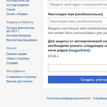
по Издательству
по Году издания
Серии
Настоящее имя (необязательно)
Особо: «Рамка»
Разделы и Проекты
Русская фантастика
Вводить настоящее имя необязательн
до 1917 г.
оно может быть использовано для ук
История Фэндома
Фантастика Башкирии
Для защиты от автоматической с
необходимо решить следующее за
Разное
поле рядом (
подробнее
):
Свежие правки
17+9 =
Новые страницы
Справка
Инструменты
Служебные страницы
Создать учётн
Версия для печати
Политика конфиденциальности
О Буквица