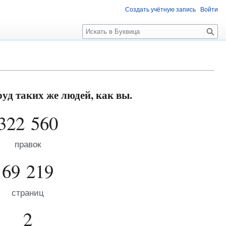
Создать учётную запись
Войти
П
о
и
с
к
уд таких же людей, как вы.
322 560
правок
69 219
страниц
2