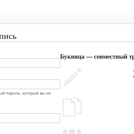
апись
Буквица — совместный тр
ый пароль, который вы не