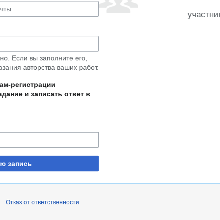
участни
о. Если вы заполните его,
азания авторства ваших работ.
пам-регистрации
дание и записать ответ в
ую запись
Отказ от ответственности