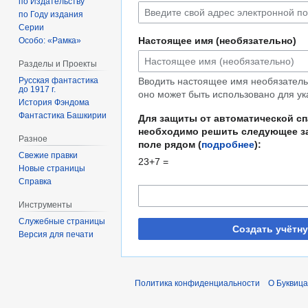
по Издательству
по Году издания
Серии
Настоящее имя (необязательно)
Особо: «Рамка»
Разделы и Проекты
Русская фантастика
Вводить настоящее имя необязательн
до 1917 г.
оно может быть использовано для ук
История Фэндома
Фантастика Башкирии
Для защиты от автоматической с
необходимо решить следующее за
Разное
поле рядом (
подробнее
):
Свежие правки
23+7 =
Новые страницы
Справка
Инструменты
Служебные страницы
Создать учётн
Версия для печати
Политика конфиденциальности
О Буквица