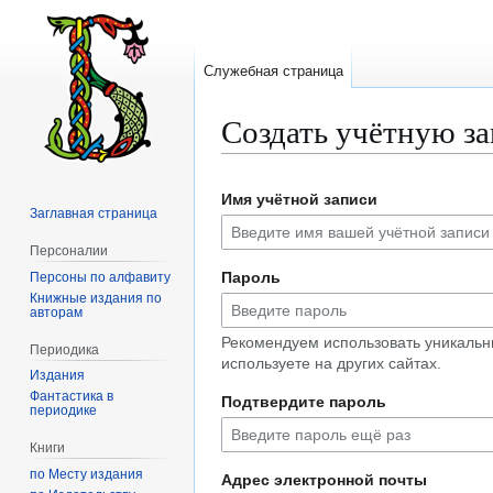
Служебная страница
Создать учётную з
Перейти
Перейти
Имя учётной записи
к
к
Заглавная страница
навигации
поиску
Персоналии
Пароль
Персоны по алфавиту
Книжные издания по
авторам
Рекомендуем использовать уникальн
Периодика
используете на других сайтах.
Издания
Фантастика в
Подтвердите пароль
периодике
Книги
по Месту издания
Адрес электронной почты