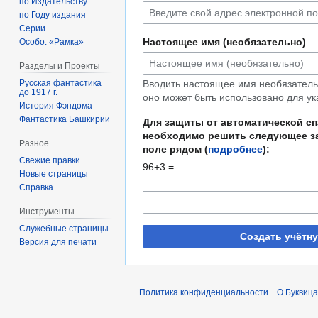
по Издательству
по Году издания
Серии
Настоящее имя (необязательно)
Особо: «Рамка»
Разделы и Проекты
Русская фантастика
Вводить настоящее имя необязательн
до 1917 г.
оно может быть использовано для ук
История Фэндома
Фантастика Башкирии
Для защиты от автоматической с
необходимо решить следующее за
Разное
поле рядом (
подробнее
):
Свежие правки
96+3 =
Новые страницы
Справка
Инструменты
Служебные страницы
Создать учётн
Версия для печати
Политика конфиденциальности
О Буквица