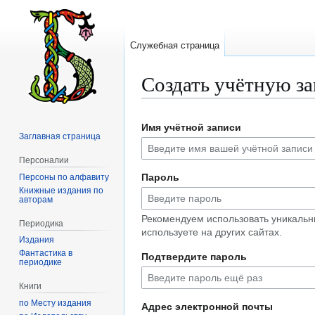
Служебная страница
Создать учётную з
Перейти
Перейти
Имя учётной записи
к
к
Заглавная страница
навигации
поиску
Персоналии
Пароль
Персоны по алфавиту
Книжные издания по
авторам
Рекомендуем использовать уникальн
Периодика
используете на других сайтах.
Издания
Фантастика в
Подтвердите пароль
периодике
Книги
по Месту издания
Адрес электронной почты