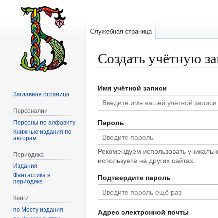
Служебная страница
Создать учётную з
Перейти
Перейти
Имя учётной записи
к
к
Заглавная страница
навигации
поиску
Персоналии
Пароль
Персоны по алфавиту
Книжные издания по
авторам
Рекомендуем использовать уникальн
Периодика
используете на других сайтах.
Издания
Фантастика в
Подтвердите пароль
периодике
Книги
по Месту издания
Адрес электронной почты