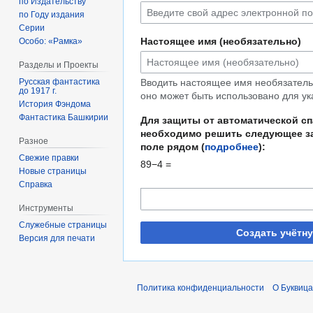
по Издательству
по Году издания
Серии
Настоящее имя (необязательно)
Особо: «Рамка»
Разделы и Проекты
Русская фантастика
Вводить настоящее имя необязательн
до 1917 г.
оно может быть использовано для ук
История Фэндома
Фантастика Башкирии
Для защиты от автоматической с
необходимо решить следующее за
Разное
поле рядом (
подробнее
):
Свежие правки
89−4 =
Новые страницы
Справка
Инструменты
Служебные страницы
Создать учётн
Версия для печати
Политика конфиденциальности
О Буквица