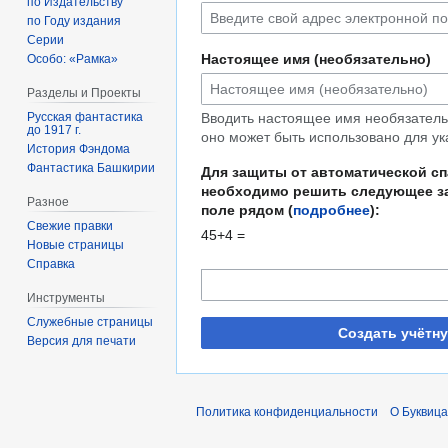
по Издательству
по Году издания
Серии
Настоящее имя (необязательно)
Особо: «Рамка»
Разделы и Проекты
Русская фантастика
Вводить настоящее имя необязательн
до 1917 г.
оно может быть использовано для ук
История Фэндома
Фантастика Башкирии
Для защиты от автоматической с
необходимо решить следующее за
Разное
поле рядом (
подробнее
):
Свежие правки
45+4 =
Новые страницы
Справка
Инструменты
Служебные страницы
Создать учётн
Версия для печати
Политика конфиденциальности
О Буквица