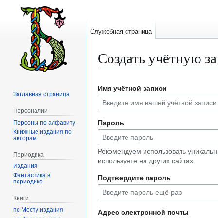
Служебная страница
Создать учётную з
Перейти
Перейти
Имя учётной записи
к
к
Заглавная страница
навигации
поиску
Персоналии
Пароль
Персоны по алфавиту
Книжные издания по
авторам
Рекомендуем использовать уникальн
Периодика
используете на других сайтах.
Издания
Фантастика в
Подтвердите пароль
периодике
Книги
по Месту издания
Адрес электронной почты