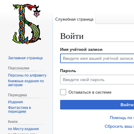
Служебная страница
Войти
Имя учётной записи
Перейти
Перейти
к
к
Заглавная страница
навигации
поиску
Персоналии
Пароль
Персоны по алфавиту
Книжные издания по
авторам
Оставаться в системе
Периодика
Издания
Войти
Фантастика в
периодике
Помощь по 
Книги
Сбросить ваш 
по Месту издания