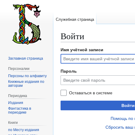
Служебная страница
Войти
Имя учётной записи
Перейти
Перейти
к
к
Заглавная страница
навигации
поиску
Персоналии
Пароль
Персоны по алфавиту
Книжные издания по
авторам
Оставаться в системе
Периодика
Издания
Войти
Фантастика в
периодике
Помощь по 
Книги
Сбросить ваш 
по Месту издания