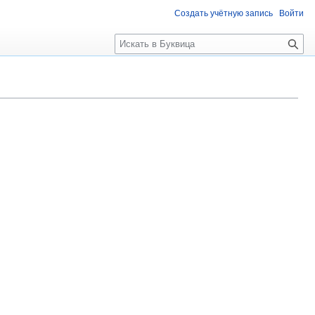
Создать учётную запись
Войти
П
о
и
с
к