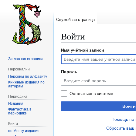
Служебная страница
Войти
Имя учётной записи
Перейти
Перейти
к
к
Заглавная страница
навигации
поиску
Персоналии
Пароль
Персоны по алфавиту
Книжные издания по
авторам
Оставаться в системе
Периодика
Издания
Войти
Фантастика в
периодике
Помощь по 
Книги
Сбросить ваш 
по Месту издания