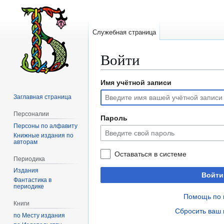
Служебная страница
Войти
Имя учётной записи
Перейти
Перейти
к
к
Заглавная страница
навигации
поиску
Персоналии
Пароль
Персоны по алфавиту
Книжные издания по
авторам
Оставаться в системе
Периодика
Издания
Войти
Фантастика в
периодике
Помощь по 
Книги
Сбросить ваш 
по Месту издания