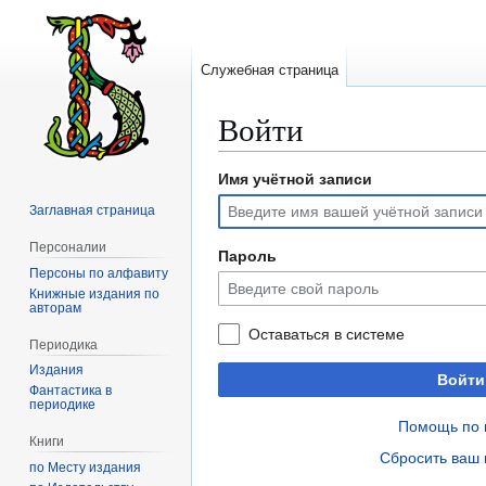
Служебная страница
Войти
Имя учётной записи
Перейти
Перейти
к
к
Заглавная страница
навигации
поиску
Персоналии
Пароль
Персоны по алфавиту
Книжные издания по
авторам
Оставаться в системе
Периодика
Издания
Войти
Фантастика в
периодике
Помощь по 
Книги
Сбросить ваш 
по Месту издания