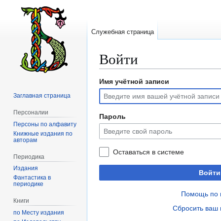
Служебная страница
Войти
Имя учётной записи
Перейти
Перейти
к
к
Заглавная страница
навигации
поиску
Персоналии
Пароль
Персоны по алфавиту
Книжные издания по
авторам
Оставаться в системе
Периодика
Издания
Войти
Фантастика в
периодике
Помощь по 
Книги
Сбросить ваш 
по Месту издания