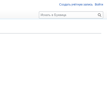
Создать учётную запись
Войти
П
о
и
с
к