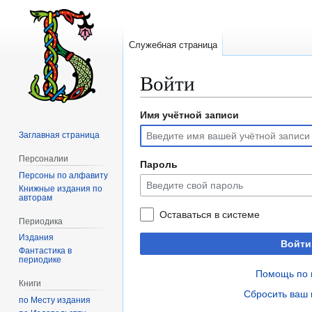
Служебная страница
Войти
Имя учётной записи
Перейти
Перейти
к
к
Заглавная страница
навигации
поиску
Персоналии
Пароль
Персоны по алфавиту
Книжные издания по
авторам
Оставаться в системе
Периодика
Издания
Войти
Фантастика в
периодике
Помощь по 
Книги
Сбросить ваш 
по Месту издания