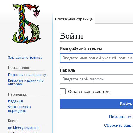
Служебная страница
Войти
Имя учётной записи
Перейти
Перейти
к
к
Заглавная страница
навигации
поиску
Персоналии
Пароль
Персоны по алфавиту
Книжные издания по
авторам
Оставаться в системе
Периодика
Издания
Войти
Фантастика в
периодике
Помощь по 
Книги
Сбросить ваш 
по Месту издания