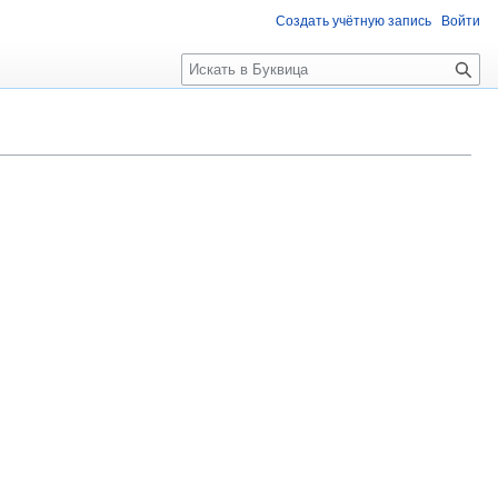
Создать учётную запись
Войти
П
о
и
с
к