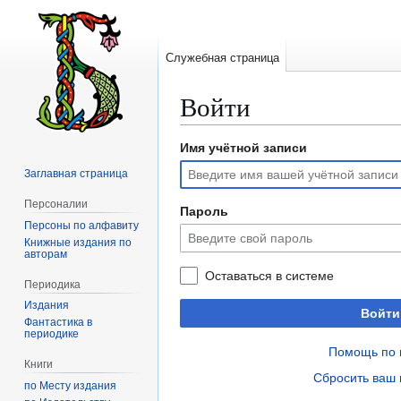
Служебная страница
Войти
Имя учётной записи
Перейти
Перейти
к
к
Заглавная страница
навигации
поиску
Персоналии
Пароль
Персоны по алфавиту
Книжные издания по
авторам
Оставаться в системе
Периодика
Издания
Войти
Фантастика в
периодике
Помощь по 
Книги
Сбросить ваш 
по Месту издания