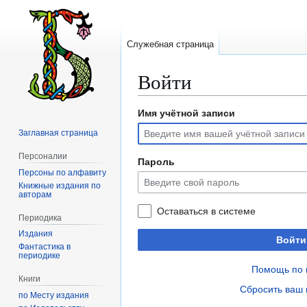
Служебная страница
Войти
Имя учётной записи
Перейти
Перейти
к
к
Заглавная страница
навигации
поиску
Персоналии
Пароль
Персоны по алфавиту
Книжные издания по
авторам
Оставаться в системе
Периодика
Издания
Войти
Фантастика в
периодике
Помощь по 
Книги
Сбросить ваш 
по Месту издания