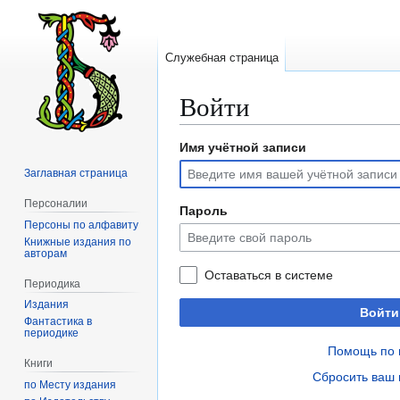
Служебная страница
Войти
Имя учётной записи
Перейти
Перейти
к
к
Заглавная страница
навигации
поиску
Персоналии
Пароль
Персоны по алфавиту
Книжные издания по
авторам
Оставаться в системе
Периодика
Издания
Войти
Фантастика в
периодике
Помощь по 
Книги
Сбросить ваш 
по Месту издания