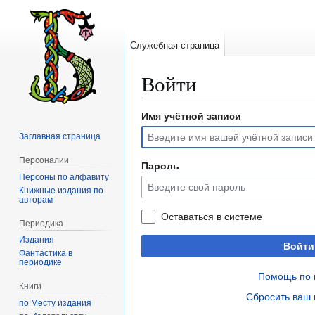
Служебная страница
Войти
Имя учётной записи
Перейти
Перейти
к
к
Заглавная страница
навигации
поиску
Персоналии
Пароль
Персоны по алфавиту
Книжные издания по
авторам
Оставаться в системе
Периодика
Издания
Войти
Фантастика в
периодике
Помощь по 
Книги
Сбросить ваш 
по Месту издания