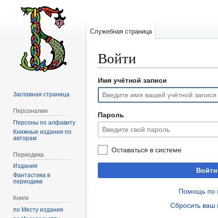
Служебная страница
Войти
Имя учётной записи
Перейти
Перейти
к
к
Заглавная страница
навигации
поиску
Персоналии
Пароль
Персоны по алфавиту
Книжные издания по
авторам
Оставаться в системе
Периодика
Издания
Войти
Фантастика в
периодике
Помощь по 
Книги
Сбросить ваш 
по Месту издания