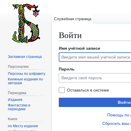
Служебная страница
Войти
Имя учётной записи
Перейти
Перейти
к
к
Заглавная страница
навигации
поиску
Персоналии
Пароль
Персоны по алфавиту
Книжные издания по
авторам
Оставаться в системе
Периодика
Издания
Войти
Фантастика в
периодике
Помощь по 
Книги
Сбросить ваш 
по Месту издания