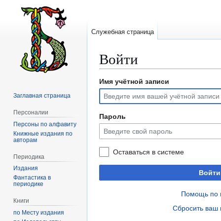
Служебная страница
Войти
Имя учётной записи
Перейти
Перейти
к
к
Заглавная страница
навигации
поиску
Персоналии
Пароль
Персоны по алфавиту
Книжные издания по
авторам
Оставаться в системе
Периодика
Издания
Войти
Фантастика в
периодике
Помощь по 
Книги
Сбросить ваш 
по Месту издания