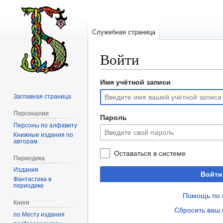
Служебная страница
Войти
Имя учётной записи
Перейти
Перейти
к
к
Заглавная страница
навигации
поиску
Персоналии
Пароль
Персоны по алфавиту
Книжные издания по
авторам
Оставаться в системе
Периодика
Издания
Войти
Фантастика в
периодике
Помощь по 
Книги
Сбросить ваш 
по Месту издания