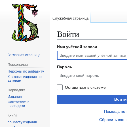
Служебная страница
Войти
Имя учётной записи
Перейти
Перейти
к
к
Заглавная страница
навигации
поиску
Персоналии
Пароль
Персоны по алфавиту
Книжные издания по
авторам
Оставаться в системе
Периодика
Издания
Войти
Фантастика в
периодике
Помощь по 
Книги
Сбросить ваш 
по Месту издания