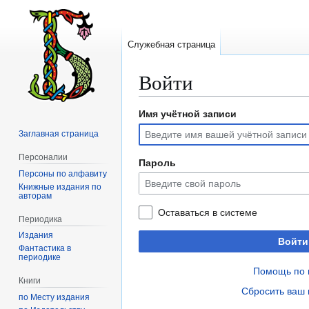
Служебная страница
Войти
Имя учётной записи
Перейти
Перейти
к
к
Заглавная страница
навигации
поиску
Персоналии
Пароль
Персоны по алфавиту
Книжные издания по
авторам
Оставаться в системе
Периодика
Издания
Войти
Фантастика в
периодике
Помощь по 
Книги
Сбросить ваш 
по Месту издания