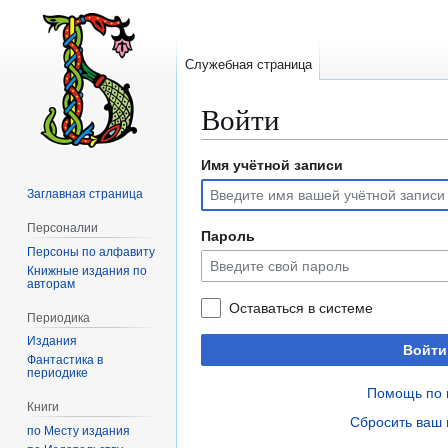
Служебная страница
Войти
Имя учётной записи
Перейти
Перейти
к
к
Заглавная страница
навигации
поиску
Персоналии
Пароль
Персоны по алфавиту
Книжные издания по
авторам
Оставаться в системе
Периодика
Издания
Войти
Фантастика в
периодике
Помощь по 
Книги
Сбросить ваш 
по Месту издания